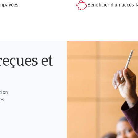
impayées
Bénéficier d'un accès 
reçues et
tion
es