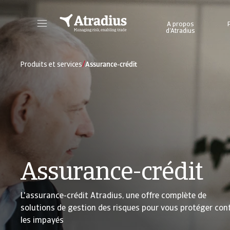
A propos
d’Atradius
Portail clients en ligne pour accéder aux informations sur votre contrat et aux outils de gestion de vos limites de crédit.
Accéder à l’ou
/
Produits et services
Assurance-crédit
Assurance-crédit
L'assurance-crédit Atradius, une offre complète de
solutions de gestion des risques pour vous protéger con
les impayés