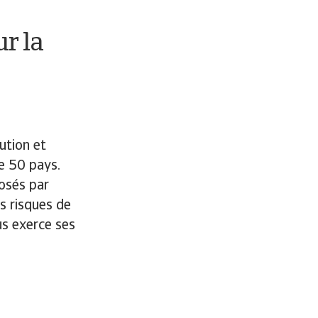
r la
ution et
e 50 pays.
osés par
s risques de
us exerce ses