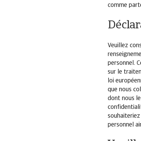
comme parte
Déclar
Veuillez con
renseignemen
personnel. C
sur le trait
loi européen
que nous col
dont nous le
confidential
souhaiteriez
personnel ai