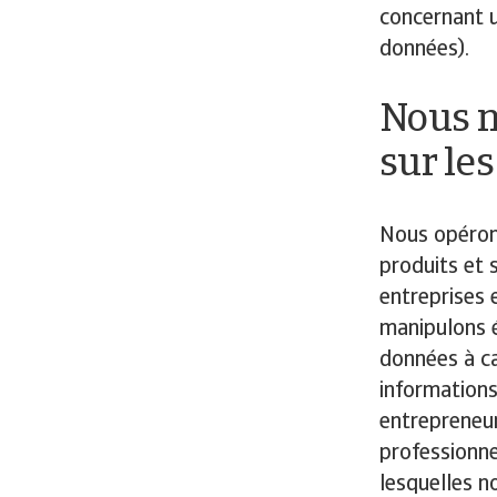
concernant u
données).
Nous n
sur le
Nous opérons
produits et 
entreprises 
manipulons 
données à ca
informations
entrepreneur
professionne
lesquelles n