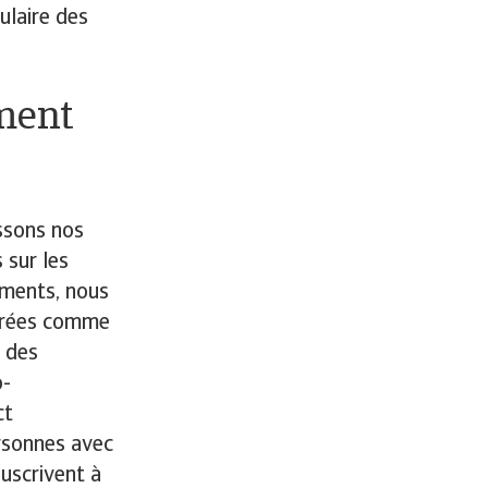
ulaire des
ment
ssons nos
 sur les
ements, nous
dérées comme
t des
o-
ct
rsonnes avec
uscrivent à