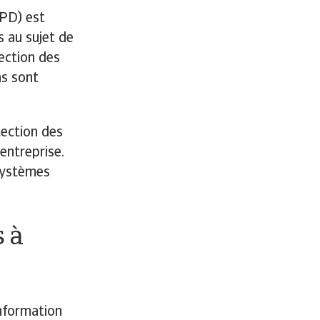
GPD) est
s au sujet de
ection des
ns sont
ection des
entreprise.
systèmes
 à
nformation