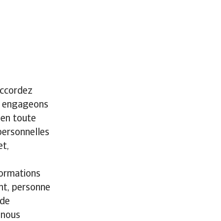
accordez
s engageons
 en toute
personnelles
et,
formations
nt, personne
 de
 nous