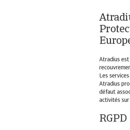
Atradi
Protec
Europ
Atradius est
recouvrement
Les services
Atradius pro
défaut assoc
activités su
RGPD