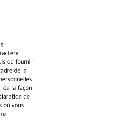
de
ractère
is de fournir
cadre de la
personnelles
, de la façon
claration de
as où vous
ère