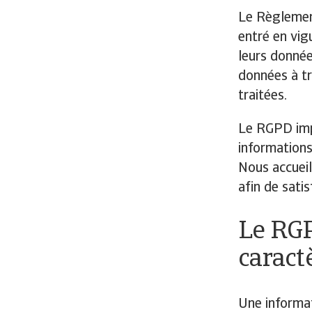
Le Règlemen
entré en vig
leurs donnée
données à tr
traitées.
Le RGPD imp
informations
Nous accueil
afin de sati
Le RGP
caract
Une informat