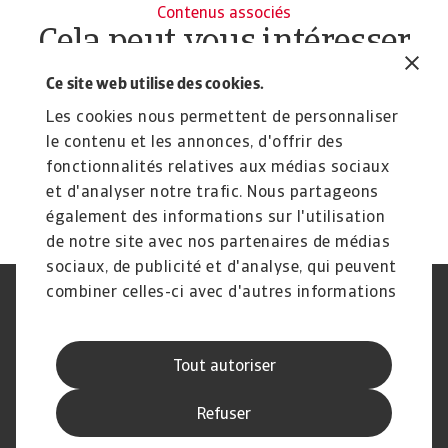
Contenus associés
Cela peut vous intéresser
Atrium Insights
C
Ce site web utilise des cookies.
Atrium Insights optimise la gestion des acheteurs
Av
Les cookies nous permettent de personnaliser
avec des tableaux de bord personnalisables ...
te
le contenu et les annonces, d'offrir des
fonctionnalités relatives aux médias sociaux
et d'analyser notre trafic. Nous partageons
Page d'Accueil
également des informations sur l'utilisation
de notre site avec nos partenaires de médias
sociaux, de publicité et d'analyse, qui peuvent
combiner celles-ci avec d'autres informations
Déclaration de confidentialité
RGPD
que vous leur avez fournies ou qu'ils ont
Cookie Information
Canaux Speak Up
collectées lors de votre utilisation de leurs
Sécurité
Mentions légales
Tout autoriser
services.
Information aux fournisseurs
Notre charte Qualité de Service
Disclaimer
Refuser