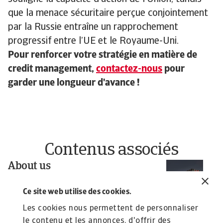
que la menace sécuritaire perçue conjointement
par la Russie entraîne un rapprochement
progressif entre l’UE et le Royaume-Uni.
Pour renforcer votre stratégie en matière de
credit management,
contactez-nous
pour
garder une longueur d'avance !
Contenus associés
About us
Pu
À
We offer tailored trade credit insurance, surety and
debt collection services. We strive to ...
s
Ce site web utilise des cookies.
Da
Les cookies nous permettent de personnaliser
po
le contenu et les annonces, d'offrir des