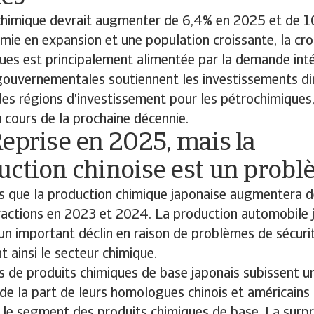
chimique devrait augmenter de 6,4% en 2025 et de 1
ie en expansion et une population croissante, la cro
ues est principalement alimentée par la demande inté
gouvernementales soutiennent les investissements di
des régions d'investissement pour les pétrochimiques,
u cours de la prochaine décennie.
eprise en 2025, mais la
uction chinoise est un prob
 que la production chimique japonaise augmentera d
ractions en 2023 et 2024. La production automobile 
un important déclin en raison de problèmes de sécuri
 ainsi le secteur chimique.
 de produits chimiques de base japonais subissent u
 de la part de leurs homologues chinois et américains
s le segment des produits chimiques de base. La surp