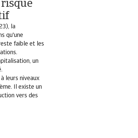
 risque
if
3), la
ns qu'une
ste faible et les
ations.
pitalisation, un
.
à leurs niveaux
ème. Il existe un
uction vers des