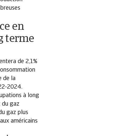
mbreuses
ce en
g terme
entera de 2,1%
a consommation
e de la
022-2024.
cupations à long
x du gaz
 du gaz plus
vaux américains