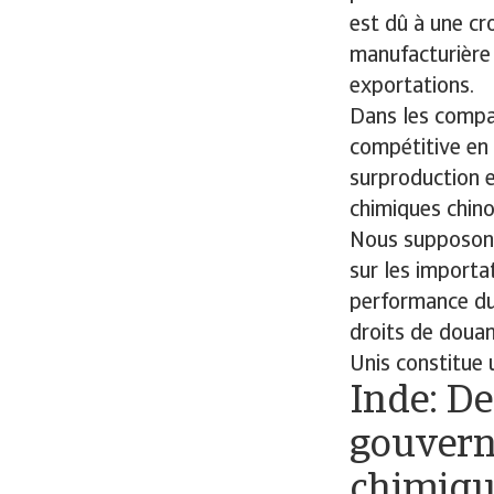
est dû à une cr
manufacturière 
exportations.
Dans les compar
compétitive en 
surproduction 
chimiques chino
Nous supposons
sur les importa
performance du
droits de douan
Unis constitue u
Inde: De
gouvern
chimiqu