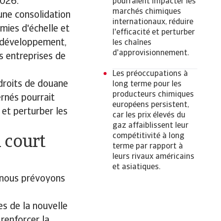
2026.
pourraient impacter les
marchés chimiques
 une consolidation
internationaux, réduire
mies d'échelle et
l'efficacité et perturber
e développement,
les chaînes
d'approvisionnement.
es entreprises de
Les préoccupations à
droits de douane
long terme pour les
producteurs chimiques
rnés pourrait
européens persistent,
 et perturber les
car les prix élevés du
gaz affaiblissent leur
compétitivité à long
 court
terme par rapport à
leurs rivaux américains
et asiatiques.
 nous prévoyons
es de la nouvelle
renforcer la