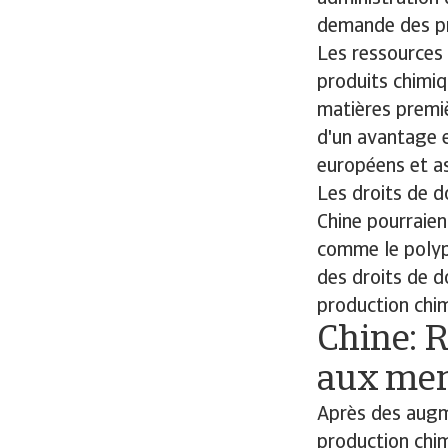
demande des pr
Les ressources 
produits chimiq
matières premiè
d'un avantage 
européens et as
Les droits de 
Chine pourraien
comme le polypr
des droits de d
production chim
Chine: R
aux men
Après des augm
production chim