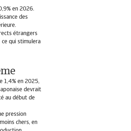
0,9% en 2026.
issance des
rieure.
rects étrangers
 ce qui stimulera
lème
e 1,4% en 2025,
japonaise devrait
té au début de
ne pression
 moins chers, en
roduction