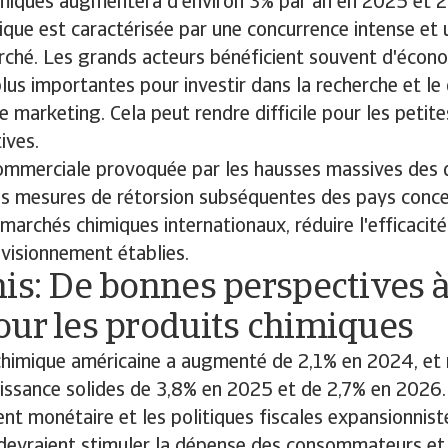
imiques augmentera d'environ 3% par an en 2025 et 
mique est caractérisée par une concurrence intense et
ché. Les grands acteurs bénéficient souvent d'écono
lus importantes pour investir dans la recherche et l
le marketing. Cela peut rendre difficile pour les petit
ives.
ommerciale provoquée par les hausses massives des 
les mesures de rétorsion subséquentes des pays conce
marchés chimiques internationaux, réduire l'efficacité
visionnement établies.
is: De bonnes perspectives à
our les produits chimiques
chimique américaine a augmenté de 2,1% en 2024, et
oissance solides de 3,8% en 2025 et de 2,7% en 2026.
nt monétaire et les politiques fiscales expansionnist
devraient stimuler la dépense des consommateurs et 