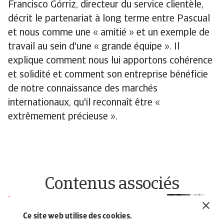
Francisco Górriz, directeur du service clientèle,
décrit le partenariat à long terme entre Pascual
et nous comme une « amitié » et un exemple de
travail au sein d'une « grande équipe ». Il
explique comment nous lui apportons cohérence
et solidité et comment son entreprise bénéficie
de notre connaissance des marchés
internationaux, qu'il reconnaît être «
extrêmement précieuse ».
Contenus associés
Témoignage
T
El Ganso - Secteur du prêt-à-
J
Ce site web utilise des cookies.