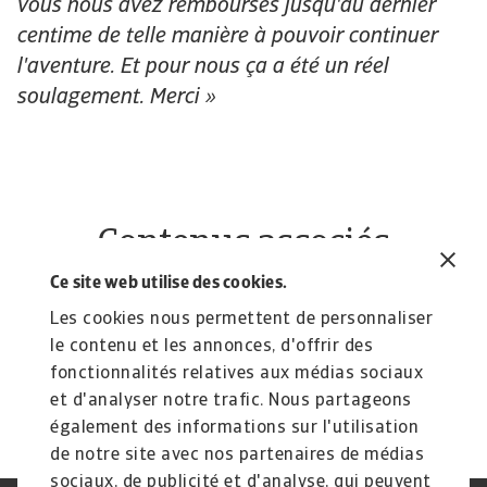
vous nous avez remboursés jusqu'au dernier
centime de telle manière à pouvoir continuer
l'aventure. Et pour nous ça a été un réel
soulagement. Merci »
Contenus associés
Témoignage
T
Ce site web utilise des cookies.
E.ON - Secteur de l'énergie
L
Les cookies nous permettent de personnaliser
En héritant de l'assurance-crédit d'Atradius après
La
le contenu et les annonces, d'offrir des
une acquisition, E.ON a pu ...
co
fonctionnalités relatives aux médias sociaux
Fabienne Allainguillaume
Fa
et d'analyser notre trafic. Nous partageons
également des informations sur l'utilisation
de notre site avec nos partenaires de médias
sociaux, de publicité et d'analyse, qui peuvent