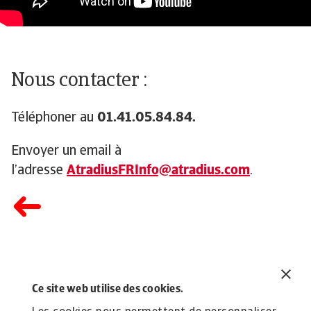
Nous contacter :
Téléphoner au
01.41.05.84.84.
Envoyer un email à
l’adresse
AtradiusFRInfo@atradius.com
.
Ce site web utilise des cookies.
Articles liés
Introduction - Gestion de votre police
Li