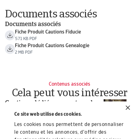
Documents associés
Documents associés
Fiche Produit Cautions Fiducie
571 KB PDF
Fiche Produit Cautions Genealogie
2 MB PDF
Contenus associés
Cela peut vous intéresser
Cautions dédiées au secteur du
C
travail temporaire
At
Ce site web utilise des cookies.
po
Caution Travail Temporaire et Portage Salarial :
Les cookies nous permettent de personnaliser
garanties financières rapides et conformes aux ...
le contenu et les annonces, d'offrir des