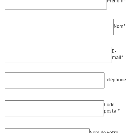
Prénom
*
Nom
*
E-
mail
*
Téléphone
Code
postal
*
Nom de votre