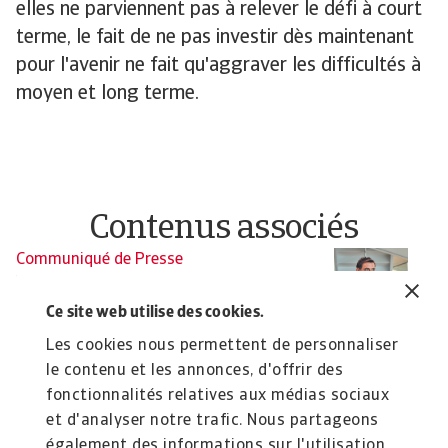
elles ne parviennent pas à relever le défi à court
terme, le fait de ne pas investir dès maintenant
pour l'avenir ne fait qu'aggraver les difficultés à
moyen et long terme.
Contenus associés
Communiqué de Presse
C
L'euro est-il sur le point de
U
chuter ?
p
Ce site web utilise des cookies.
Les perspectives à court terme pour l'euro sont
Po
Les cookies nous permettent de personnaliser
incertaines. Trois principaux facteurs de ...
le
le contenu et les annonces, d'offrir des
Fabienne Allainguillaume
Fa
fonctionnalités relatives aux médias sociaux
13 Dec 2024
14
et d'analyser notre trafic. Nous partageons
également des informations sur l'utilisation