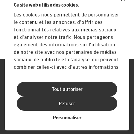
2025
2
Ce site web utilise des cookies.
Croissance solide attendue dans le secteur, mais les
Ma
Les cookies nous permettent de personnaliser
droits de douane américains jettent une ombre
es
le contenu et les annonces, d'offrir des
Fabienne Allainguillaume
Fa
fonctionnalités relatives aux médias sociaux
14 Mar 2025
13
et d'analyser notre trafic. Nous partageons
également des informations sur l'utilisation
de notre site avec nos partenaires de médias
sociaux, de publicité et d'analyse, qui peuvent
combiner celles-ci avec d'autres informations
Déclaration de confidentialité
RGPD
que vous leur avez fournies ou qu'ils ont
Cookie Information
Canaux Speak Up
collectées lors de votre utilisation de leurs
Sécurité
Mentions légales
Tout autoriser
services.
Information aux fournisseurs
Notre charte Qualité de Service
Disclaimer
Refuser
Personnaliser
© Atradius N.V. 2004 - 2026
A company of