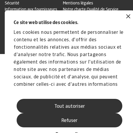
Sécurité
Mentions légales
Information aux fournisseurs
Notre charte Qualité de Service
Disclaimer
Ce site web utilise des cookies.
Les cookies nous permettent de personnaliser le
contenu et les annonces, d'offrir des
© Atradius N.V. 2004 - 2026
A company of
fonctionnalités relatives aux médias sociaux et
d'analyser notre trafic. Nous partageons
également des informations sur l'utilisation de
notre site avec nos partenaires de médias
sociaux, de publicité et d'analyse, qui peuvent
combiner celles-ci avec d'autres informations
que vous leur avez fournies ou qu'ils ont
collectées lors de votre utilisation de leurs
Tout autoriser
services.
Refuser