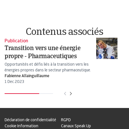
Contenus associés
Publication
Pu
Transition vers une énergie
T
propre - Pharmaceutiques
p
Opportunités et défis liés à la transition vers les
Éq
énergies propres dans le secteur pharmaceutique.
ag
Fabienne Allainguillaume
Fa
1 Dec 2023
2 
Déclaration de confidentialité
RGPD
Cookie Information
Canaux Speak Up