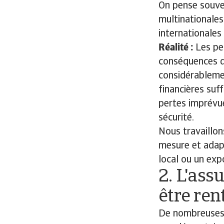
On pense souven
multinationales
internationales 
Réalité :
Les pe
conséquences d
considérablemen
financières suf
pertes imprévue
sécurité.
Nous travaillon
mesure et adap
local ou un exp
2. L'ass
être ren
De nombreuses 