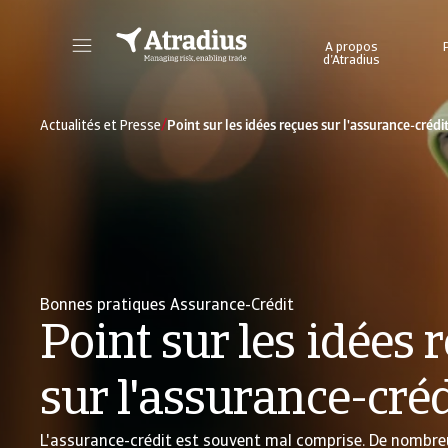
A propos
d’Atradius
Portail clients en ligne pour accéder aux informations sur votre contrat et aux outils de gestion de vos limites de crédit.
Accéder à l’ou
/
Actualités et Presse
Point sur les idées reçues sur l'assurance-crédi
Bonnes pratiques Assurance-Crédit
Point sur les idées 
sur l'assurance-créd
L'assurance-crédit est souvent mal comprise. De nombre