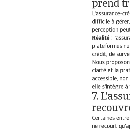
prend t
L'assurance-cr
difficile à gére
perception peut
Réalité
: l'ass
plateformes nu
crédit, de surve
Nous proposons 
clarté et la pra
accessible, non
elle s'intègre 
7. L'ass
recouvr
Certaines entre
ne recourt qu'a