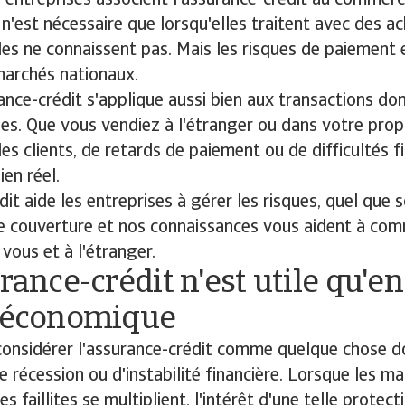
ntreprises associent l'assurance-crédit au commerce
 n'est nécessaire que lorsqu'elles traitent avec des a
les ne connaissent pas. Mais les risques de paiement 
marchés nationaux.
rance-crédit s'applique aussi bien aux transactions d
les. Que vous vendiez à l'étranger ou dans votre propr
des clients, de retards de paiement ou de difficultés f
ien réel.
it aide les entreprises à gérer les risques, quel que so
re couverture et nos connaissances vous aident à co
 vous et à l'étranger.
urance-crédit n'est utile qu'e
e économique
e considérer l'assurance-crédit comme quelque chose d
e récession ou d'instabilité financière. Lorsque les m
les faillites se multiplient, l'intérêt d'une telle protec