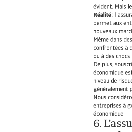
évident. Mais le
Réalité
: l'assu
permet aux entr
nouveaux marché
Même dans des 
confrontées à d
ou à des chocs 
De plus, souscr
économique est 
niveau de risque
généralement pl
Nous considéron
entreprises à g
économique.
6. L'ass