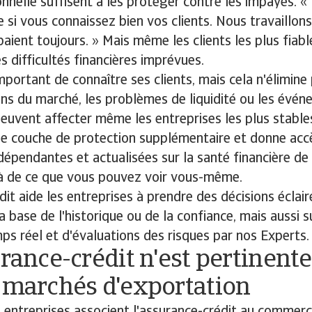
nnelle suffisent à les protéger contre les impayés. «
le si vous connaissez bien vos clients. Nous travaillo
 paient toujours. » Mais même les clients les plus fiab
s difficultés financières imprévues.
 important de connaître ses clients, mais cela n'élimine 
ns du marché, les problèmes de liquidité ou les évé
euvent affecter même les entreprises les plus stables
ne couche de protection supplémentaire et donne acc
dépendantes et actualisées sur la santé financière de
à de ce que vous pouvez voir vous-même.
dit aide les entreprises à prendre des décisions éclair
a base de l'historique ou de la confiance, mais aussi s
s réel et d'évaluations des risques par nos Experts.
urance-crédit n'est pertinent
 marchés d'exportation