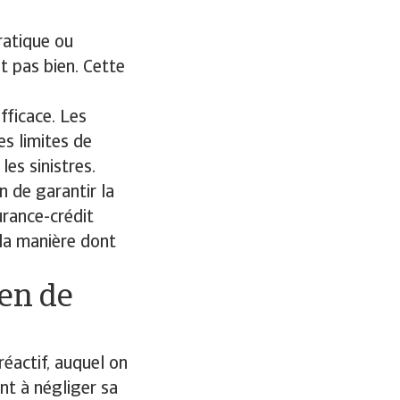
ratique ou
nt pas bien. Cette
fficace. Les
s limites de
les sinistres.
 de garantir la
urance-crédit
 la manière dont
yen de
réactif, auquel on
nt à négliger sa