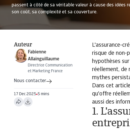
passent à côté de sa véritable valeur à cause des idées 
son coût, sa complexité et sa couverture.
Auteur
L'assurance-cré
Fabienne
risque de non-
Allainguillaume
hypothèses sur 
Directrice Communication
réellement, de 
et Marketing France
mythes persist
Nous contacter
Dans cet articl
qu'offre réelle
17 Dec 2025
5 mins
aussi des infor
1. L'ass
entrepri