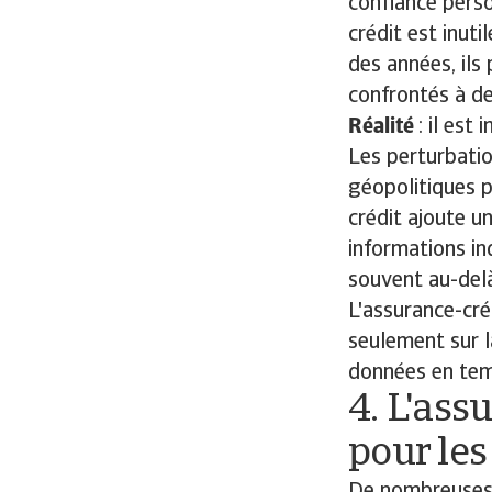
confiance perso
crédit est inuti
des années, ils
confrontés à de
Réalité
: il est
Les perturbatio
géopolitiques p
crédit ajoute u
informations in
souvent au-del
L'assurance-cré
seulement sur l
données en temp
4. L'ass
pour les