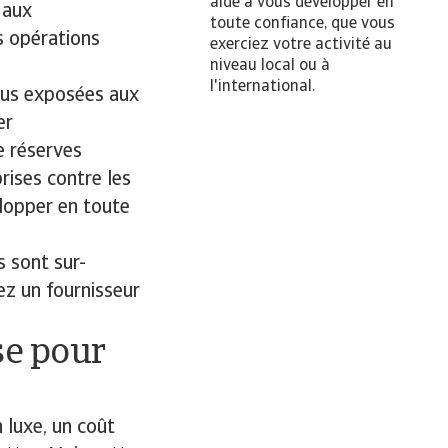
aide à vous développer en
 aux
toute confiance, que vous
es opérations
exerciez votre activité au
niveau local ou à
l'international.
lus exposées aux
er
e réserves
rises contre les
elopper en toute
s sont sur-
z un fournisseur
se pour
 luxe, un coût