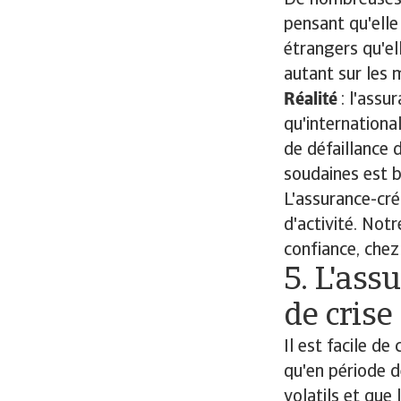
De nombreuses e
pensant qu'elle
étrangers qu'el
autant sur les 
Réalité
: l'assu
qu'internationa
de défaillance 
soudaines est b
L'assurance-créd
d'activité. Not
confiance, chez
5. L'ass
de cris
Il est facile d
qu'en période d
volatils et que 