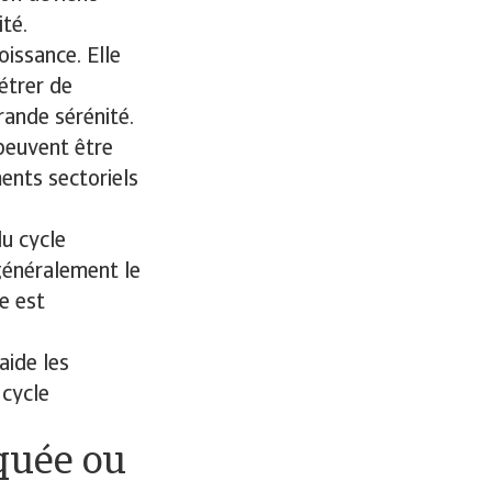
ité.
oissance. Elle
étrer de
rande sérénité.
peuvent être
ents sectoriels
du cycle
généralement le
re est
aide les
 cycle
iquée ou