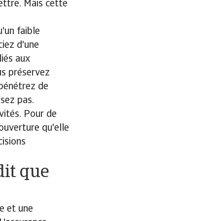
ttre. Mais cette
'un faible
ciez d'une
liés aux
us préservez
s pénétrez de
ssez pas.
vités. Pour de
ouverture qu'elle
cisions
dit que
e et une