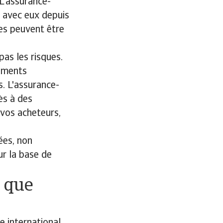
 L'assurance-
ns avec eux depuis
les peuvent être
pas les risques.
nements
. L'assurance-
ès à des
 vos acheteurs,
ées, non
ur la base de
e que