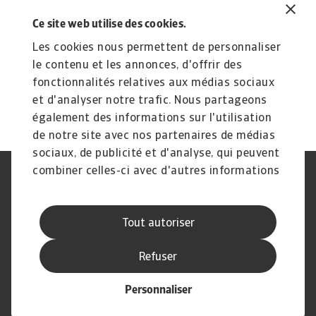
Promise and pitfalls in a new era
E
of global trade
h
Ce site web utilise des cookies.
Businesses face increasing supply chain risk as
Ta
Les cookies nous permettent de personnaliser
geopolitical tensions, tariffs and economic ...
be
le contenu et les annonces, d'offrir des
Silvia Ungaro
Si
fonctionnalités relatives aux médias sociaux
16 Jul 2025
5 
et d'analyser notre trafic. Nous partageons
également des informations sur l'utilisation
de notre site avec nos partenaires de médias
sociaux, de publicité et d'analyse, qui peuvent
combiner celles-ci avec d'autres informations
Déclaration de confidentialité
RGPD
que vous leur avez fournies ou qu'ils ont
Cookie Information
Canaux Speak Up
collectées lors de votre utilisation de leurs
Sécurité
Mentions légales
Tout autoriser
services.
Information aux fournisseurs
Notre charte Qualité de Service
Disclaimer
Refuser
Personnaliser
© Atradius N.V. 2004 - 2026
A company of