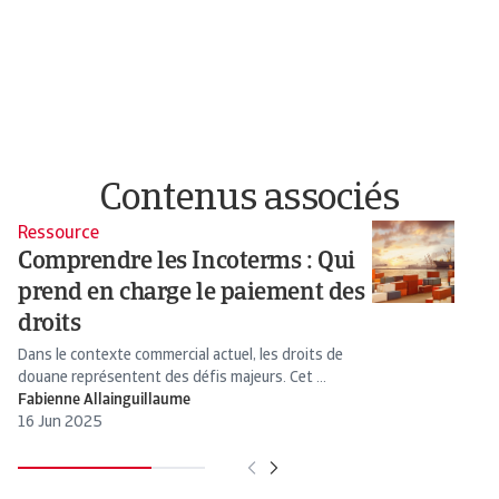
Contenus associés
Ressource
R
Comprendre les Incoterms : Qui
L
prend en charge le paiement des
p
droits
Un
me
Dans le contexte commercial actuel, les droits de
douane représentent des défis majeurs. Cet ...
Fabienne Allainguillaume
Fa
16 Jun 2025
13