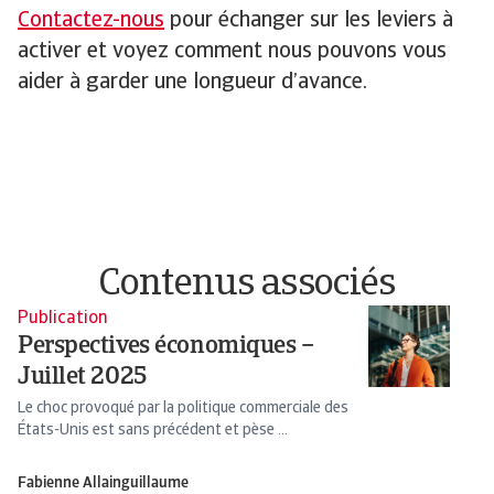
Contactez-nous
pour échanger sur les leviers à
activer et voyez comment nous pouvons vous
aider à garder une longueur d’avance.
Contenus associés
Publication
Pu
Perspectives économiques –
P
Juillet 2025
i
l
Le choc provoqué par la politique commerciale des
États-Unis est sans précédent et pèse ...
No
l’
Fabienne Allainguillaume
Fa