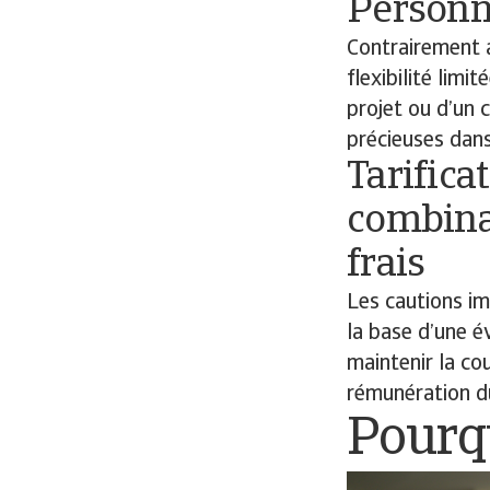
Personn
Contrairement 
flexibilité lim
projet ou d’un 
précieuses dans
Tarifica
combinai
frais
Les cautions im
la base d’une é
maintenir la co
rémunération du
Pourq