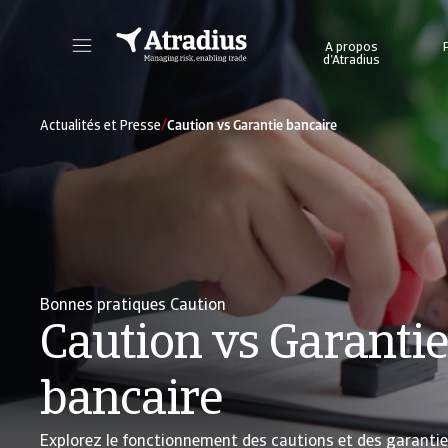
A propos
d’Atradius
Portail clients en ligne pour accéder aux informations sur votre contrat et aux outils de gestion de vos limites de crédit.
Accéder à l’ou
/
Actualités et Presse
Caution vs Garantie bancaire
Bonnes pratiques Caution
Caution vs Garantie
bancaire
Explorez le fonctionnement des cautions et des garantie