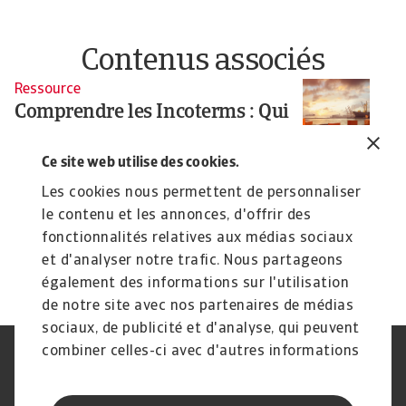
Contenus associés
Ressource
R
Comprendre les Incoterms : Qui
L
prend en charge le paiement des
p
droits
Ce site web utilise des cookies.
Un
me
Dans le contexte commercial actuel, les droits de
Les cookies nous permettent de personnaliser
douane représentent des défis majeurs. Cet ...
le contenu et les annonces, d'offrir des
Fabienne Allainguillaume
Fa
fonctionnalités relatives aux médias sociaux
16 Jun 2025
13
et d'analyser notre trafic. Nous partageons
également des informations sur l'utilisation
de notre site avec nos partenaires de médias
sociaux, de publicité et d'analyse, qui peuvent
combiner celles-ci avec d'autres informations
Déclaration de confidentialité
RGPD
que vous leur avez fournies ou qu'ils ont
Cookie Information
Canaux Speak Up
collectées lors de votre utilisation de leurs
Sécurité
Mentions légales