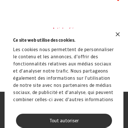
Articles liés
Choisir le bon type de limite de crédit
Dé
Ce site web utilise des cookies.
Choisir le bon type de limite de
D
Les cookies nous permettent de personnaliser
crédit
Dé
le contenu et les annonces, d'offrir des
dé
Découvrez les différents types de limites de crédit :
fonctionnalités relatives aux médias sociaux
Start Cover, Credit Check, Limite de ...
et d'analyser notre trafic. Nous partageons
également des informations sur l'utilisation
de notre site avec nos partenaires de médias
sociaux, de publicité et d'analyse, qui peuvent
combiner celles-ci avec d'autres informations
Déclaration de confidentialité
RGPD
que vous leur avez fournies ou qu'ils ont
Cookie Information
Canaux Speak Up
collectées lors de votre utilisation de leurs
Sécurité
Mentions légales
Tout autoriser
services.
Information aux fournisseurs
Notre charte Qualité de Service
Disclaimer