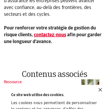
d’assurance les entreprises peuvent avancer
avec confiance, au-delà des frontières, des
secteurs et des cycles.
Pour renforcer votre stratégie de gestion du
risque clients,
contactez-nous
afin pour garder
une longueur d'avance.
Contenus associés
Ressource
R
Nos conseils pour renforcer votre
D
stratégie de credit management
l
Ce site web utilise des cookies.
Ce guide présente les conseils clés pour renforcer
Le
Les cookies nous permettent de personnaliser
votre credit management, réduire les risques ...
im