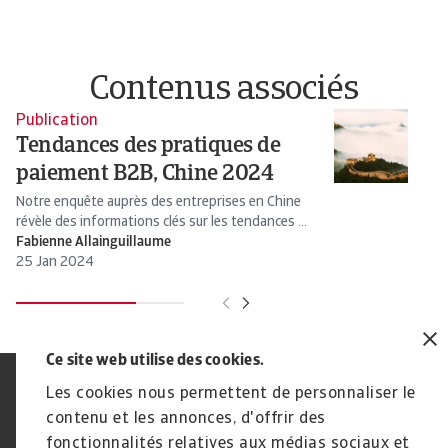
Contenus associés
Publication
Pu
Tendances des pratiques de
T
paiement B2B, Chine 2024
p
Notre enquête auprès des entreprises en Chine
No
révèle des informations clés sur les tendances ...
ré
Fabienne Allainguillaume
Fa
25 Jan 2024
18
Ce site web utilise des cookies.
Les cookies nous permettent de personnaliser le
Déclaration de confidentialité
RGPD
Cookie Information
Canaux Speak Up
contenu et les annonces, d'offrir des
Sécurité
Mentions légales
fonctionnalités relatives aux médias sociaux et