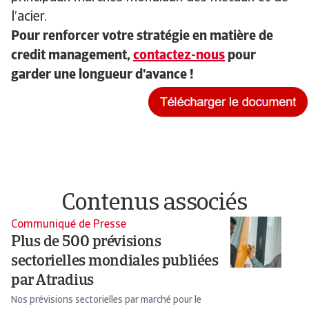
l’acier.
Pour renforcer votre stratégie en matière de
credit management,
contactez-nous
pour
garder une longueur d'avance !
Contenus associés
Communiqué de Presse
Pu
Plus de 500 prévisions
T
sectorielles mondiales publiées
c
par Atradius
L'
co
Nos prévisions sectorielles par marché pour le