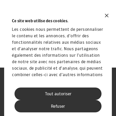
Nous contacter :
Ce site web utilise des cookies.
Téléphoner au
01.41.05.84.84.
Les cookies nous permettent de personnaliser
le contenu et les annonces, d'offrir des
Envoyer un email à
fonctionnalités relatives aux médias sociaux
l’adresse
AtradiusFRInfo@atradius.com
.
et d'analyser notre trafic. Nous partageons
également des informations sur l'utilisation
de notre site avec nos partenaires de médias
sociaux, de publicité et d'analyse, qui peuvent
combiner celles-ci avec d'autres informations
Déclaration de confidentialité
RGPD
que vous leur avez fournies ou qu'ils ont
Cookie Information
Canaux Speak Up
collectées lors de votre utilisation de leurs
Sécurité
Mentions légales
Tout autoriser
services.
Information aux fournisseurs
Notre charte Qualité de Service
Disclaimer
Refuser