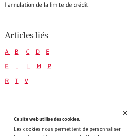
l’annulation de la limite de crédit.
Articles liés
A
B
C
D
E
F
I
L
M
P
R
T
V
Nous contacter :
Ce site web utilise des cookies.
Téléphoner au
01.41.05.84.84.
Les cookies nous permettent de personnaliser