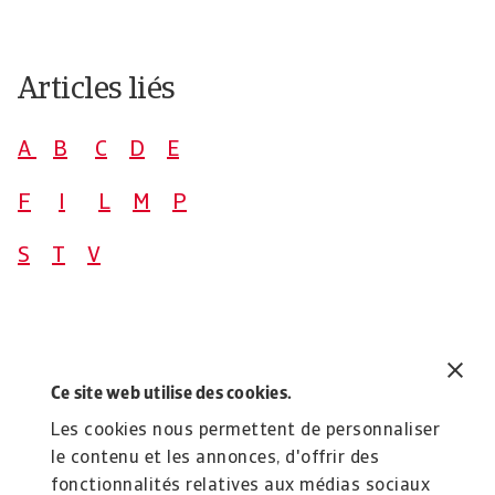
Articles liés
A
B
C
D
E
F
I
L
M
P
S
T
V
Nous contacter :
Ce site web utilise des cookies.
Téléphoner au
01.41.05.84.84.
Les cookies nous permettent de personnaliser
le contenu et les annonces, d'offrir des
Envoyer un email à
fonctionnalités relatives aux médias sociaux