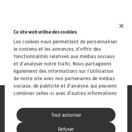
Nous contacter :
Ce site web utilise des cookies.
Téléphoner au
01.41.05.84.84.
Les cookies nous permettent de personnaliser
le contenu et les annonces, d'offrir des
Envoyer un email à
fonctionnalités relatives aux médias sociaux
l’adresse
AtradiusFRInfo@atradius.com
.
et d'analyser notre trafic. Nous partageons
également des informations sur l'utilisation
de notre site avec nos partenaires de médias
sociaux, de publicité et d'analyse, qui peuvent
combiner celles-ci avec d'autres informations
Déclaration de confidentialité
RGPD
que vous leur avez fournies ou qu'ils ont
Cookie Information
Canaux Speak Up
collectées lors de votre utilisation de leurs
Sécurité
Mentions légales
Tout autoriser
services.
Information aux fournisseurs
Notre charte Qualité de Service
Disclaimer
Refuser