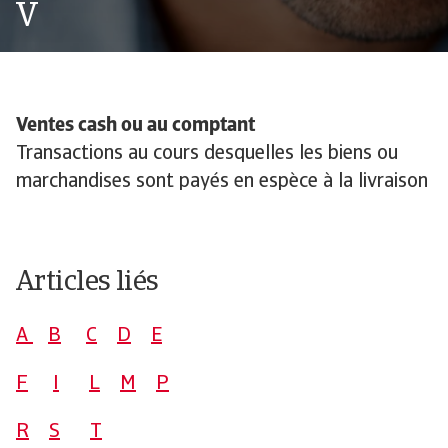
V
Ventes cash ou au comptant
Transactions au cours desquelles les biens ou
marchandises sont payés en espèce à la livraison
Articles liés
A
B
C
D
E
F
I
L
M
P
R
S
T